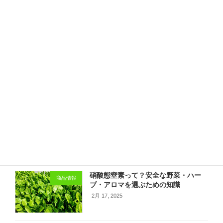
ガーデンハーブの花が咲きました
アロマ教室情報
6月 1, 2022
らくらくエコショップ隣に元気なハーブガ
ーデンがあります。ゼラニウムとディルの
花も素敵に咲きました。今がとても見所な
のでショップにお越し頂いた際、講座の際
は是非お立ち寄りください。ハーブの力強
さは元気をもらえ更に癒やされて […]
続きを読む
最近の投稿
硝酸態窒素って？安全な野菜・ハー
商品情報
ブ・アロマを選ぶための知識
2月 17, 2025