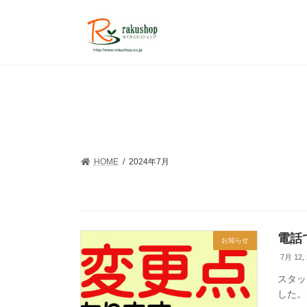
コ
ナ
ン
ビ
テ
ゲ
ン
ー
ツ
シ
へ
ョ
ス
ン
キ
に
ッ
移
プ
動
HOME
2024年7月
電話
お知らせ
7月 12,
スタッ
した。